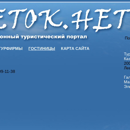
По
ТУРФИРМЫ
ГОСТИНИЦЫ
КАРТА САЙТА
Ту
Ка
20
Ле
99-11-38
Га
Ма
Эл