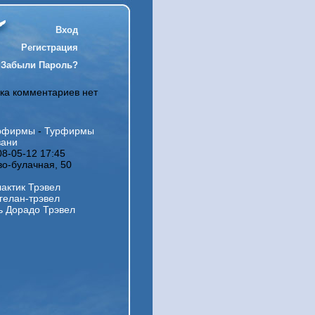
Вход
Регистрация
Забыли Пароль?
ка комментариев нет
рфирмы
-
Турфирмы
зани
08-05-12 17:45
во-булачная, 50
лактик Трэвел
гелан-трэвел
ь Дорадо Трэвел