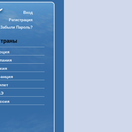
Вход
Регистрация
Забыли Пароль?
Страны
рция
пания
хия
анция
ипет
АЭ
ссия