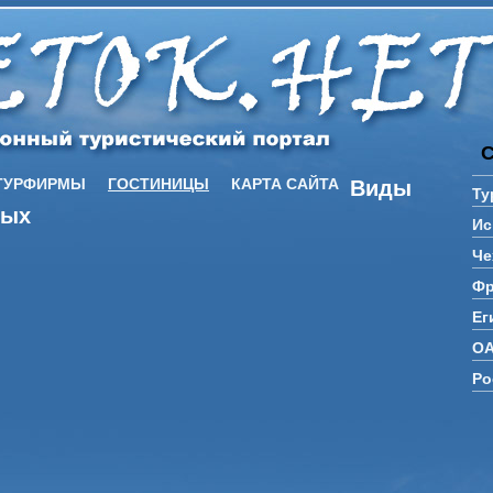
ТУРФИРМЫ
ГОСТИНИЦЫ
КАРТА САЙТА
Виды
Ту
дых
Ис
Че
Фр
Ег
О
Ро