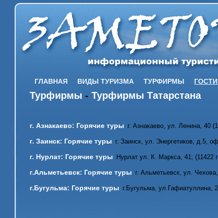
ГЛАВНАЯ
ВИДЫ ТУРИЗМА
ТУРФИРМЫ
ГОСТ
Турфирмы
-
Турфирмы Татарстана
г. Азнакаево: Горячие туры
г. Азнакаево, ул. Ленина, 40 
г. Заинск: Горячие туры
г. Заинск, ул. Энергетиков, д.5, о
г. Нурлат: Горячие туры
Нурлат ул. К. Маркса, 41; (11422
г.Альметьевск: Горячие туры
г. Альметьевск, ул. Чехова,
г.Бугульма: Горячие туры
г.Бугульма, ул.Гафиатуллина, 2