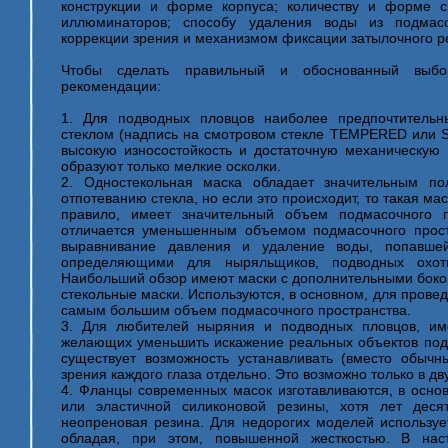
конструкции и форме корпуса; количеству и форме с
иллюминаторов; способу удаления воды из подмасо
коррекции зрения и механизмом фиксации затылочного р
Чтобы сделать правильный и обоснованный выбо
рекомендации:
1. Для подводных пловцов наиболее предпочтитель
стеклом (надпись на смотровом стекле TEMPERED или 
высокую износостойкость и достаточную механическую 
образуют только мелкие осколки.
2. Одностекольная маска обладает значительным по
отпотеванию стекла, но если это происходит, то такая ма
правило, имеет значительный объем подмасочного п
отличается уменьшенным объемом подмасочного простр
выравнивание давления и удаление воды, попавшей
определяющими для ныряльщиков, подводных охот
Наибольший обзор имеют маски с дополнительными боко
стекольные маски. Используются, в основном, для прове
самым большим объем подмасочного пространства.
3. Для любителей ныряния и подводных пловцов, и
желающих уменьшить искажение реальных объектов под в
существует возможность устанавливать (вместо обычн
зрения каждого глаза отдельно. Это возможно только в дв
4. Фланцы современных масок изготавливаются, в основ
или эластичной силиконовой резины, хотя лет деся
неопреновая резина. Для недорогих моделей используе
обладая, при этом, повышенной жесткостью. В нас