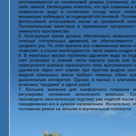
изготавливаются из силиконовой резины (силикона), к
либо темной. Необходимо отметить, что при плавании в 
поверхности воды в солнечную погоду могут появл
мешающие наблюдать за подводной обстановкой. Поэтому
фотосъемкой использовать маски из прозрачной сил
Положительным качеством в применении прозрачного
замкнутого пространства.
5. Конструкция маски должна обеспечивать возможность
помощи глотательных движений не обеспечивается 
среднего уха. По этой причине все современные маски 
позволяет, в случае необходимости, легко зажать ноздри 
6. В некоторых масках проблема удаления воды из под
счет установки в нижней части корпуса маски или 
перепускного клапана тарельчатого типа, выполненного 
удаляется через этот клапан при простом выдохе нос
модели клапанных масок требуют помощи обеих рук
дыхательным аппаратом. Однако, в масках с клапаном
возможна "продувка" и одной рукой.
7. Большое значение для комфортного плавания и
регулировки натяжения затылочного ремешка. С
производить окончательную подгонку уже надетой маски
передвижения его в нужном направлении. Желательно, ч
положение ремня на затылке в вертикальной плоскости.