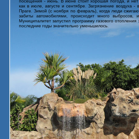
посещения - июнь. В июне стоит хорошая погода, и нет 
как в июле, августе и сентябре. Загрязнение воздуха -
Праге. Зимой (с ноября по февраль), когда люди сжигаю
забиты автомобилями, происходит много выбросов, и
Муниципалитет запустил программу газового отопления ж
последние годы значительно уменьшилось.