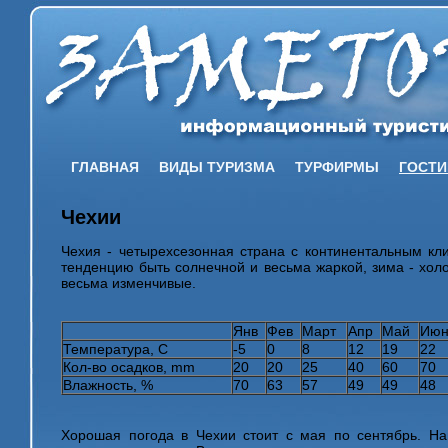
ГЛАВНАЯ
ВИДЫ ТУРИЗМА
ТУРФИРМЫ
ГОСТ
Чехии
Чехия - четырехсезонная страна с континентальным кл
тенденцию быть солнечной и весьма жаркой, зима - холо
весьма изменчивые.
Янв
Фев
Март
Апр
Май
Июн
Температура, C
-5
0
8
12
19
22
Кол-во осадков, mm
20
20
25
40
60
70
Влажность, %
70
63
57
49
49
48
Хорошая погода в Чехии стоит с мая по сентябрь. Н