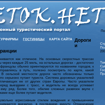
По
ТУРФИРМЫ
ГОСТИНИЦЫ
КАРТА САЙТА
Дороги
Ст
и
По
Франции
20
ивается как отличное. На основных скоростных трассах
Та
через каждые 25 миль, на остальных дорогах - достаточно
Су
 французы обычно ориентируются по названиям городов, к
Го
правляясь в путь, полезно посмотреть по карте, какой
Пра
 В сельской местности дороги часто обозначены только
то серьезно путает туриста. Система дорожных указателей
тличающих ее от других стран Европы. Часто указатели
еред выездами с трасс, и водитель не всегда успевает
ему ряд. Более того, обилие сложных развязок вкупе с
ками еще более путает водителя.
довольно агрессивным стилем вождения и превышением
инимаются внезапно, в последнюю минуту. Ограничение