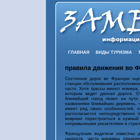
ГЛАВНАЯ
ВИДЫ ТУРИЗМА
правила движения во 
Состояние дорог во Франции оцен
станции обслуживания расположены 
часто. Хотя трассы имеют номера,
которым ведет данная дорога. От
ближайший город лежит на пути.
названиями ближайших деревень, ч
имеет ряд своих особенностей, о
располагаются непосредственно п
вовремя перестроиться в нужный 
непривычными указателями и стрел
Французские водители известны 
скорости, часто маневры предпр