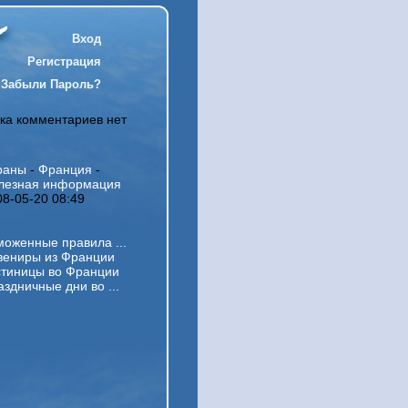
Вход
Регистрация
Забыли Пароль?
ка комментариев нет
раны
-
Франция
-
лезная информация
08-05-20 08:49
моженные правила ...
вениры из Франции
стиницы во Франции
здничные дни во ...