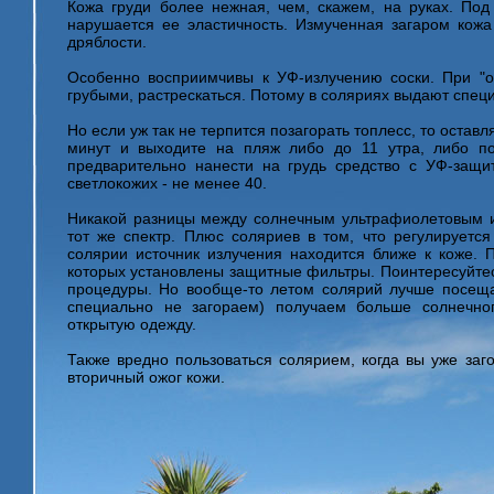
Кожа груди более нежная, чем, скажем, на руках. По
нарушается ее эластичность. Измученная загаром кожа
дряблости.
Особенно восприимчивы к УФ-излучению соски. При "о
грубыми, растрескаться. Потому в соляриях выдают спец
Но если уж так не терпится позагорать топлесс, то оставл
минут и выходите на пляж либо до 11 утра, либо по
предварительно нанести на грудь средство с УФ-защи
светлокожих - не менее 40.
Никакой разницы между солнечным ультрафиолетовым и
тот же спектр. Плюс соляриев в том, что регулируется
солярии источник излучения находится ближе к коже. П
которых установлены защитные фильтры. Поинтересуйтесь
процедуры. Но вообще-то летом солярий лучше посеща
специально не загораем) получаем больше солнечног
открытую одежду.
Также вредно пользоваться солярием, когда вы уже заг
вторичный ожог кожи.