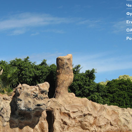
Че
Фр
Ег
О
Ро