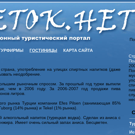
По
ТУРФИРМЫ
ГОСТИНИЦЫ
КАРТА САЙТА
Ст
По
20
 страна, употребление на улицах спиртных напитков (даже
По
вызвать неодобрение.
му
уп
большим рыночным спросом. За прошлый год турки выпили
сп
ше, чем в 2006 году. За 2006-2007 год продажи пива
пив
онов литров.
сл
не
ного рынка Турции компании Efes Pilsen (занимающая 85%
Tuborg (14% рынка) и Tekel (1% рынка).
й алкогольный напиток (турецкая водка). Сделан из аниса с
нжира. Имеет очень сильный запах аниса. Бесцветен.
Ту
Ис