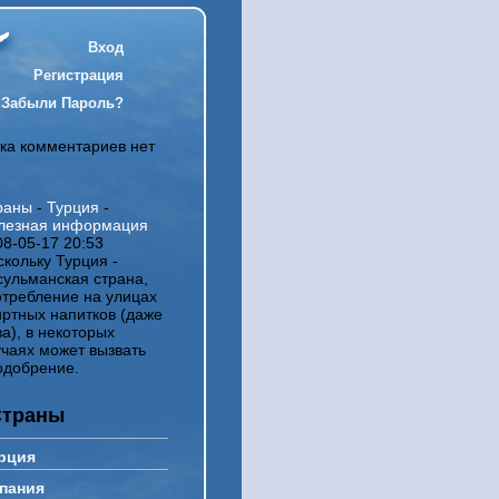
Вход
Регистрация
Забыли Пароль?
ка комментариев нет
раны
-
Турция
-
лезная информация
08-05-17 20:53
скольку Турция -
сульманская страна,
отребление на улицах
иртных напитков (даже
а), в некоторых
учаях может вызвать
одобрение.
Страны
рция
пания