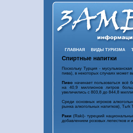
ГЛАВНАЯ
ВИДЫ ТУРИЗМА
Спиртные напитки
Поскольку Турция - мусульманская
пива), в некоторых случаях может 
Пиво
начинает пользоваться всё 
на 40,9 миллионов литров боль
увеличились с 803,8 до 844,8 милли
Среди основных игроков алкоголь
рынка алкогольных напитков), Tьrk 
Раки
(Raki)- турецкий национальны
добавлением розовых лепестков и и