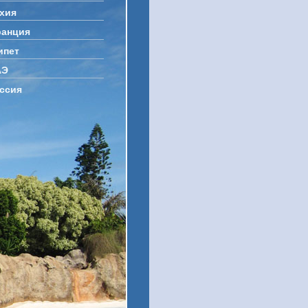
хия
анция
ипет
АЭ
ссия