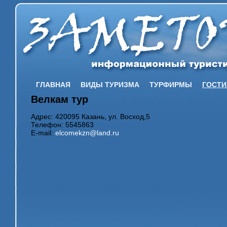
ГЛАВНАЯ
ВИДЫ ТУРИЗМА
ТУРФИРМЫ
ГОСТ
Велкам тур
Адрес: 420095 Казань, ул. Восход,5
Телефон: 5545863
E-mail:
elcomekzn@land.ru