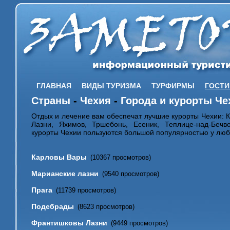
ГЛАВНАЯ
ВИДЫ ТУРИЗМА
ТУРФИРМЫ
ГОСТ
Страны
-
Чехия
-
Города и курорты Че
Отдых и лечение вам обеспечат лучшие курорты Чехии: 
Лазни, Яхимов, Тршебонь, Есеник, Теплице-над-Беч
курорты Чехии пользуются большой популярностью у люб
Карловы Вары
(10367 просмотров)
Марианские лазни
(9540 просмотров)
Прага
(11739 просмотров)
Подебрады
(8623 просмотров)
Франтишковы Лазни
(9449 просмотров)